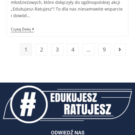
młodzieżowych, które dołączyły do ogólnopolskiej akcji
„Edukujesz-Ratujesz”! To dla nas niesamowite wsparcie
i dowód…
Czytaj Dalej
1
2
3
4
…
9
ODWIEDŹ NAS